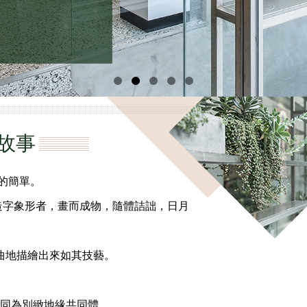
故事
的簡單。
其造字象形者，畫而成物，隨體詰詘，日月
曲地描繪出來如其技藝。
 同為別緻地緣共同體。