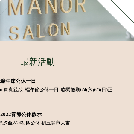
最新活動
端午節公休一日
Manor 貴賓親啟. 端午節公休一日. 聯繫假期6/4(六)6/5(日)正常營業喔~
2022春節公休啟示
31除夕至2/24初四公休 初五開市大吉