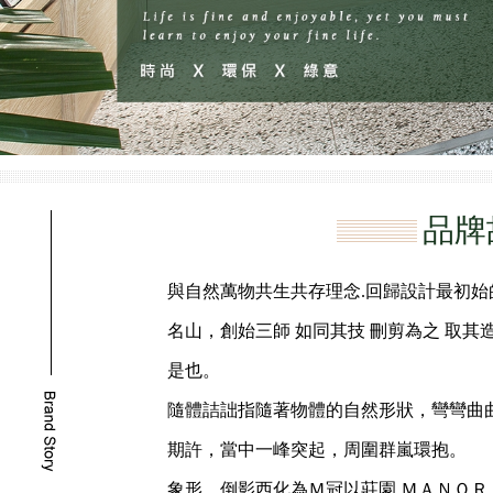
品牌
與自然萬物共生共存理念.回歸設計最初始
名山，創始三師 如同其技 刪剪為之 取
是也。
隨體詰詘指隨著物體的自然形狀，彎彎曲
期許，當中一峰突起，周圍群嵐環抱。
象形，倒影西化為Ｍ冠以莊園 ＭＡＮＯＲ