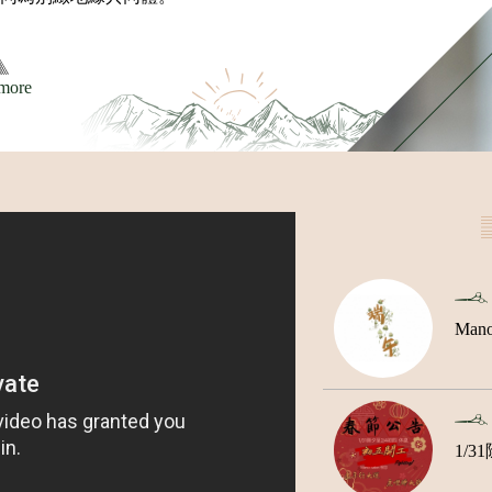
more
1/